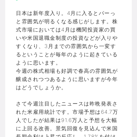
日本は新年度入り。4月に入るとパーっ
と雰囲気が明るくなる感じがします。株
式市場においては4月は機関投資家の買
いや米国退職金制度の投資などが入りや
すくなり、3月までの雰囲気から一変す
るということが毎年のように起きている
ように思います。
今週の株式相場も好調で春高の雰囲気が
醸成されつつあるように思いますが今年
はどうでしょうか。
さて今週注目したニュースは昨晩発表さ
れた米雇用統計です。市場予想は64.7万
人でしたが結果は91.6万人と予想を大幅
に上回る改善。景気回復を見込んで米国
長期金利は上昇で反応し、1.78%を付け