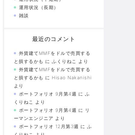
運用状況（長期）
雑談
最近のコメント
外貨建てMMFをドルで売買する
と損するかも
に
ふくりねこ
より
外貨建てMMFをドルで売買する
と損するかも
に
Hisao Nakanishi
より
ポートフォリオ 9月第4週
に
ふ
くりねこ
より
ポートフォリオ 9月第4週
に
リ
ーマンエンジニア
より
ポートフォリオ 12月第3週
に
ふ
くりねこ
より