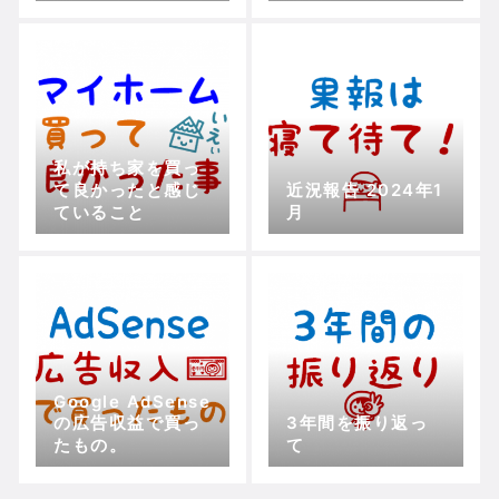
す。
私が持ち家を買っ
て良かったと感じ
近況報告 2024年1
ていること
月
Google AdSense
の広告収益で買っ
3年間を振り返っ
たもの。
て