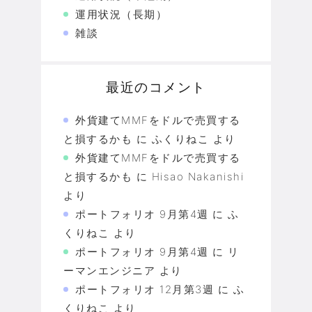
運用状況（長期）
雑談
最近のコメント
外貨建てMMFをドルで売買する
と損するかも
に
ふくりねこ
より
外貨建てMMFをドルで売買する
と損するかも
に
Hisao Nakanishi
より
ポートフォリオ 9月第4週
に
ふ
くりねこ
より
ポートフォリオ 9月第4週
に
リ
ーマンエンジニア
より
ポートフォリオ 12月第3週
に
ふ
くりねこ
より